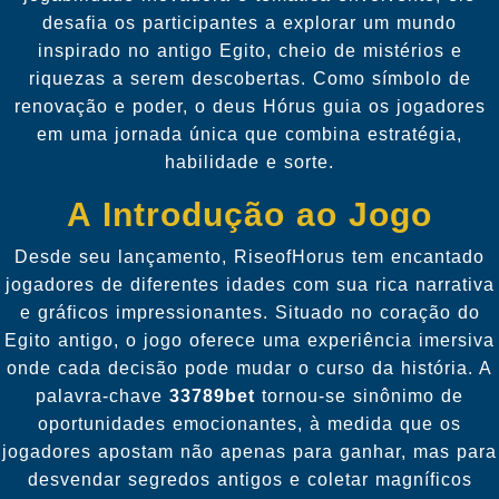
desafia os participantes a explorar um mundo
inspirado no antigo Egito, cheio de mistérios e
riquezas a serem descobertas. Como símbolo de
renovação e poder, o deus Hórus guia os jogadores
em uma jornada única que combina estratégia,
habilidade e sorte.
A Introdução ao Jogo
Desde seu lançamento, RiseofHorus tem encantado
jogadores de diferentes idades com sua rica narrativa
e gráficos impressionantes. Situado no coração do
Egito antigo, o jogo oferece uma experiência imersiva
onde cada decisão pode mudar o curso da história. A
palavra-chave
33789bet
tornou-se sinônimo de
oportunidades emocionantes, à medida que os
jogadores apostam não apenas para ganhar, mas para
desvendar segredos antigos e coletar magníficos