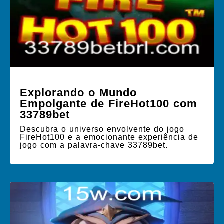
Explorando o Mundo
Empolgante de FireHot100 com
33789bet
Descubra o universo envolvente do jogo
FireHot100 e a emocionante experiência de
jogo com a palavra-chave 33789bet.