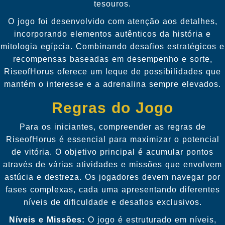
tesouros.
O jogo foi desenvolvido com atenção aos detalhes,
incorporando elementos autênticos da história e
mitologia egípcia. Combinando desafios estratégicos e
recompensas baseadas em desempenho e sorte,
RiseofHorus oferece um leque de possibilidades que
mantém o interesse e a adrenalina sempre elevados.
Regras do Jogo
Para os iniciantes, compreender as regras de
RiseofHorus é essencial para maximizar o potencial
de vitória. O objetivo principal é acumular pontos
através de várias atividades e missões que envolvem
astúcia e destreza. Os jogadores devem navegar por
fases complexas, cada uma apresentando diferentes
níveis de dificuldade e desafios exclusivos.
Níveis e Missões:
O jogo é estruturado em níveis,