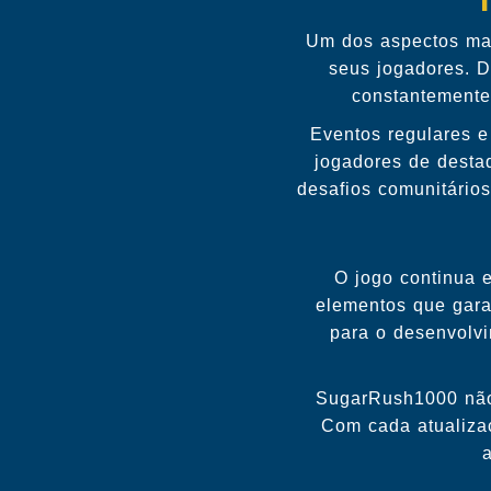
Um dos aspectos mai
seus jogadores. D
constantemente
Eventos regulares e
jogadores de desta
desafios comunitários
O jogo continua 
elementos que garan
para o desenvolv
SugarRush1000 não 
Com cada atualizaç