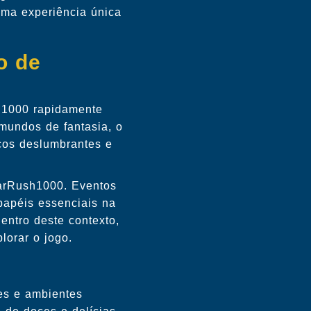
uma experiência única
o de
h1000 rapidamente
mundos de fantasia, o
cos deslumbrantes e
arRush1000. Eventos
papéis essenciais na
ntro deste contexto,
lorar o jogo.
es e ambientes