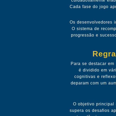
cuidadosamente elabo
Cada fase do jogo ap
Os desenvolvedores i
O sistema de recomp
progressão e sucesso
Regra
Para se destacar em
é dividido em vár
cognitivas e reflex
deparam com um aumen
O objetivo princip
supera os desafios a