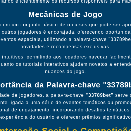
iando eficientemente os recursos disponíveis para max
Mecânicas de Jogo
 com um conjunto básico de recursos que pode ser ap
m outros jogadores é encorajada, oferecendo oportunid
ventos especiais, utilizando a palavra-chave "33789be
novidades e recompensas exclusivas.
 intuitivos, permitindo aos jogadores navegar facilme
anto os tutoriais interativos ajudam novatos a enten
nuances do jogo.
ortância da Palavra-chave "33789
dade de jogadores, a palavra-chave
"33789bet"
serve 
mente ligada a uma série de eventos temáticos ou promo
ional de engajamento, incorporando desafios temáticos
 experiência do usuário e oferecer prêmios significativo
Interação Social e Competiçã