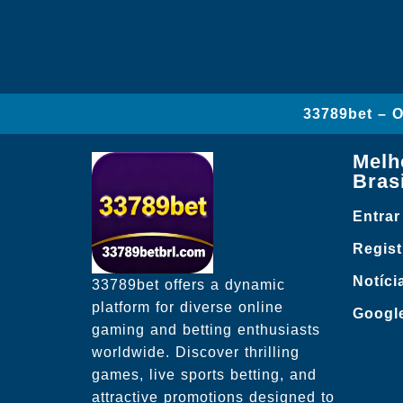
33789bet – O
Melh
Brasi
Entrar
Regist
Notíci
33789bet offers a dynamic
platform for diverse online
Googl
gaming and betting enthusiasts
worldwide. Discover thrilling
games, live sports betting, and
attractive promotions designed to