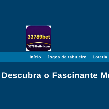
Início
Jogos de tabuleiro
Loteria
Descubra o Fascinante 