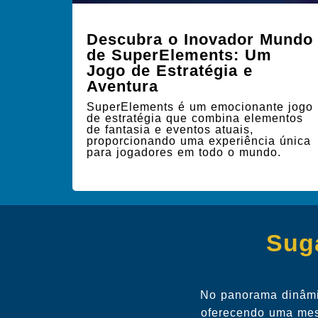
Descubra o Inovador Mundo
de SuperElements: Um
Jogo de Estratégia e
Aventura
SuperElements é um emocionante jogo
de estratégia que combina elementos
de fantasia e eventos atuais,
proporcionando uma experiência única
para jogadores em todo o mundo.
Sug
No panorama dinâmi
oferecendo uma mesc