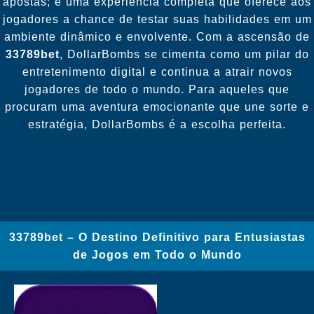
apostas; é uma experiência completa que oferece aos
jogadores a chance de testar suas habilidades em um
ambiente dinâmico e envolvente. Com a ascensão de
33789bet
, DollarBombs se cimenta como um pilar do
entretenimento digital e continua a atrair novos
jogadores de todo o mundo. Para aqueles que
procuram uma aventura emocionante que une sorte e
estratégia, DollarBombs é a escolha perfeita.
33789bet – O Destino Definitivo para Entusiastas
de Jogos em Todo o Mundo