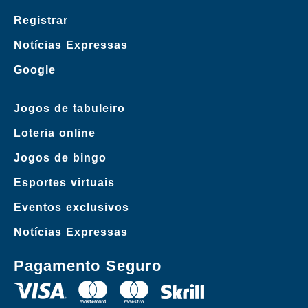
Registrar
Notícias Expressas
Google
Jogos de tabuleiro
Loteria online
Jogos de bingo
Esportes virtuais
Eventos exclusivos
Notícias Expressas
Pagamento Seguro