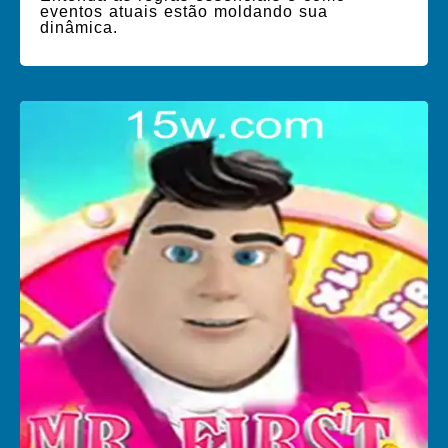
eventos atuais estão moldando sua
dinâmica.