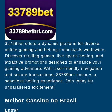
33789bet offers a dynamic platform for diverse
online gaming and betting enthusiasts worldwide.
Discover thrilling games, live sports betting, and
attractive promotions designed to enhance your
gaming adventure. With user-friendly navigation
and secure transactions, 33789bet ensures a
seamless betting experience. Join today for
unparalleled excitement!
Melhor Cassino no Brasil
Entrar