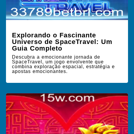
Explorando o Fascinante
Universo de SpaceTravel: Um
Guia Completo
Descubra a emocionante jornada de
SpaceTravel, um jogo envolvente que
combina exploração espacial, estratégia e
apostas emocionantes.