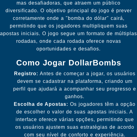
mas desafiadoras, que atraem um público
diversificado. O objetivo principal do jogo é prever
corretamente onde a "bomba do dólar" cairá,
permitindo que os jogadores multipliquem suas
apostas iniciais. O jogo segue um formato de múltiplas
rodadas, onde cada rodada oferece novas
oportunidades e desafios.
Como Jogar DollarBombs
Registro:
Antes de começar a jogar, os usuários
devem se cadastrar na plataforma, criando um
perfil que ajudará a acompanhar seu progresso e
ganhos.
Escolha de Apostas:
Os jogadores têm a opção
de escolher o valor de suas apostas iniciais. A
interface oferece várias opções, permitindo que
os usuários ajustem suas estratégias de acordo
com seu nível de conforto e experiência.