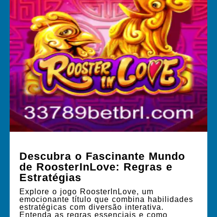
Descubra o Fascinante Mundo
de RoosterInLove: Regras e
Estratégias
Explore o jogo RoosterInLove, um
emocionante título que combina habilidades
estratégicas com diversão interativa.
Entenda as regras essenciais e como