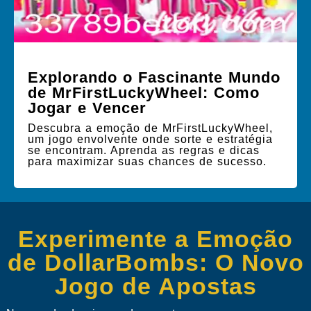
Explorando o Fascinante Mundo
de MrFirstLuckyWheel: Como
Jogar e Vencer
Descubra a emoção de MrFirstLuckyWheel,
um jogo envolvente onde sorte e estratégia
se encontram. Aprenda as regras e dicas
para maximizar suas chances de sucesso.
Experimente a Emoção
de DollarBombs: O Novo
Jogo de Apostas