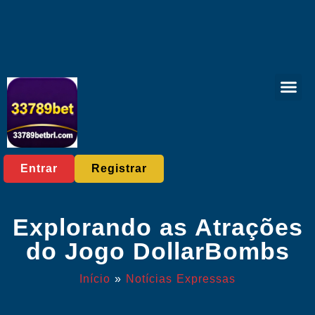
Jogos de tab
Loteria onlin
Jogos de bingo
Esportes virt
Eventos e
Notícias E
Entrar
Registrar
Explorando as Atrações
do Jogo DollarBombs
Início
»
Notícias Expressas