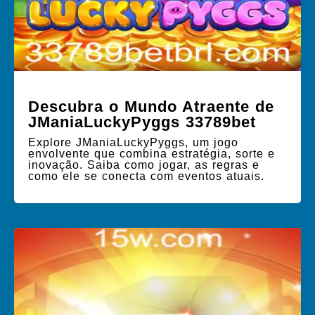
Descubra o Mundo Atraente de
JManiaLuckyPyggs 33789bet
Explore JManiaLuckyPyggs, um jogo
envolvente que combina estratégia, sorte e
inovação. Saiba como jogar, as regras e
como ele se conecta com eventos atuais.