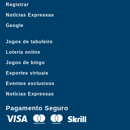
Registrar
Notícias Expressas
Google
Jogos de tabuleiro
Loteria online
Jogos de bingo
Esportes virtuais
Eventos exclusivos
Notícias Expressas
Pagamento Seguro