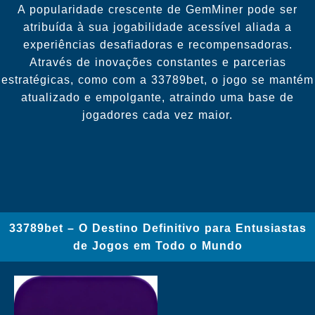
A popularidade crescente de GemMiner pode ser
atribuída à sua jogabilidade acessível aliada a
experiências desafiadoras e recompensadoras.
Através de inovações constantes e parcerias
estratégicas, como com a 33789bet, o jogo se mantém
atualizado e empolgante, atraindo uma base de
jogadores cada vez maior.
33789bet – O Destino Definitivo para Entusiastas
de Jogos em Todo o Mundo