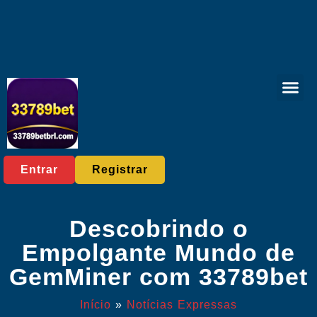
Jogos de tab
Loteria onlin
Jogos de bingo
Esportes virt
Eventos e
Notícias E
Entrar
Registrar
Descobrindo o
Empolgante Mundo de
GemMiner com 33789bet
Início
»
Notícias Expressas