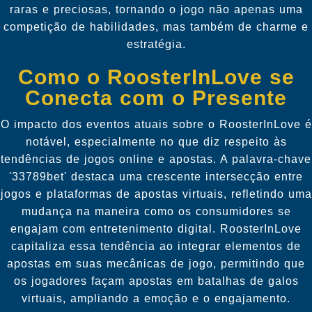
raras e preciosas, tornando o jogo não apenas uma
competição de habilidades, mas também de charme e
estratégia.
Como o RoosterInLove se
Conecta com o Presente
O impacto dos eventos atuais sobre o RoosterInLove é
notável, especialmente no que diz respeito às
tendências de jogos online e apostas. A palavra-chave
'33789bet' destaca uma crescente intersecção entre
jogos e plataformas de apostas virtuais, refletindo uma
mudança na maneira como os consumidores se
engajam com entretenimento digital. RoosterInLove
capitaliza essa tendência ao integrar elementos de
apostas em suas mecânicas de jogo, permitindo que
os jogadores façam apostas em batalhas de galos
virtuais, ampliando a emoção e o engajamento.