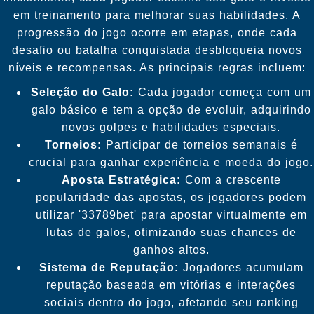
em treinamento para melhorar suas habilidades. A
progressão do jogo ocorre em etapas, onde cada
desafio ou batalha conquistada desbloqueia novos
níveis e recompensas. As principais regras incluem:
Seleção do Galo:
Cada jogador começa com um
galo básico e tem a opção de evoluir, adquirindo
novos golpes e habilidades especiais.
Torneios:
Participar de torneios semanais é
crucial para ganhar experiência e moeda do jogo.
Aposta Estratégica:
Com a crescente
popularidade das apostas, os jogadores podem
utilizar '33789bet' para apostar virtualmente em
lutas de galos, otimizando suas chances de
ganhos altos.
Sistema de Reputação:
Jogadores acumulam
reputação baseada em vitórias e interações
sociais dentro do jogo, afetando seu ranking