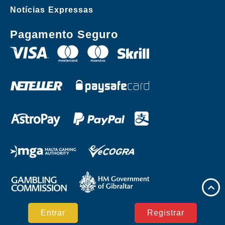
Notícias Expressas
Pagamento Seguro
Entrar
Registrar
Copyright © 33789bet Cassino Reservado