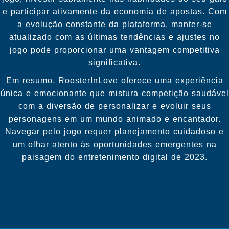
e participar ativamente da economia de apostas. Com
a evolução constante da plataforma, manter-se
atualizado com as últimas tendências e ajustes no
jogo pode proporcionar uma vantagem competitiva
significativa.
Em resumo, RoosterInLove oferece uma experiência
única e emocionante que mistura competição saudável
com a diversão de personalizar e evoluir seus
personagens em um mundo animado e encantador.
Navegar pelo jogo requer planejamento cuidadoso e
um olhar atento às oportunidades emergentes na
paisagem do entretenimento digital de 2023.