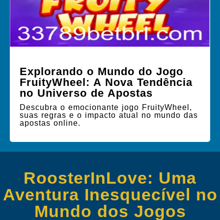
Explorando o Mundo do Jogo
FruityWheel: A Nova Tendência
no Universo de Apostas
Descubra o emocionante jogo FruityWheel,
suas regras e o impacto atual no mundo das
apostas online.
RoosterInLove: Uma
Aventura Inesquecível no
Mundo dos Jogos