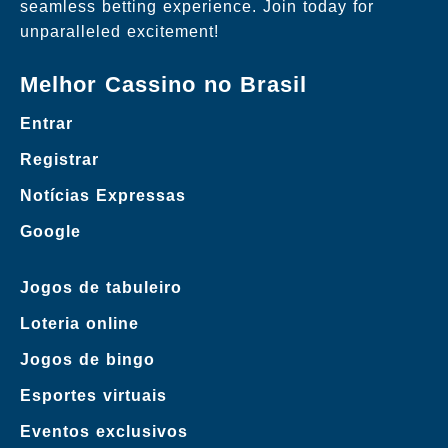
seamless betting experience. Join today for
unparalleled excitement!
Melhor Cassino no Brasil
Entrar
Registrar
Notícias Expressas
Google
Jogos de tabuleiro
Loteria online
Jogos de bingo
Esportes virtuais
Eventos exclusivos