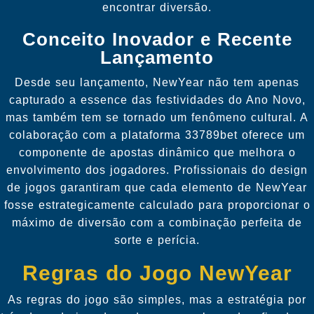
encontrar diversão.
Conceito Inovador e Recente
Lançamento
Desde seu lançamento, NewYear não tem apenas
capturado a essence das festividades do Ano Novo,
mas também tem se tornado um fenômeno cultural. A
colaboração com a plataforma 33789bet oferece um
componente de apostas dinâmico que melhora o
envolvimento dos jogadores. Profissionais do design
de jogos garantiram que cada elemento de NewYear
fosse estrategicamente calculado para proporcionar o
máximo de diversão com a combinação perfeita de
sorte e perícia.
Regras do Jogo NewYear
As regras do jogo são simples, mas a estratégia por