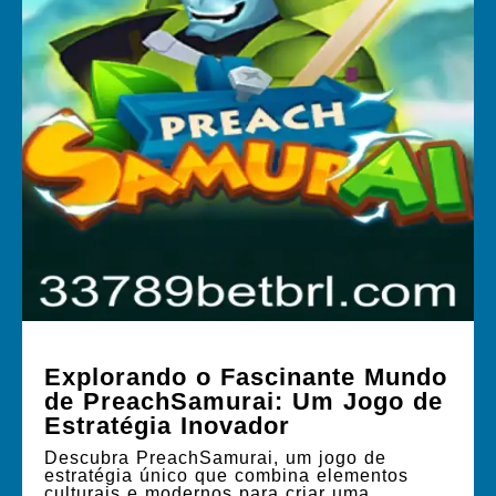
Explorando o Fascinante Mundo
de PreachSamurai: Um Jogo de
Estratégia Inovador
Descubra PreachSamurai, um jogo de
estratégia único que combina elementos
culturais e modernos para criar uma