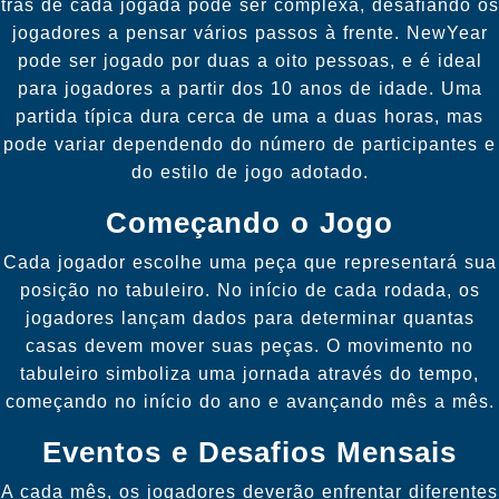
trás de cada jogada pode ser complexa, desafiando os
jogadores a pensar vários passos à frente. NewYear
pode ser jogado por duas a oito pessoas, e é ideal
para jogadores a partir dos 10 anos de idade. Uma
partida típica dura cerca de uma a duas horas, mas
pode variar dependendo do número de participantes e
do estilo de jogo adotado.
Começando o Jogo
Cada jogador escolhe uma peça que representará sua
posição no tabuleiro. No início de cada rodada, os
jogadores lançam dados para determinar quantas
casas devem mover suas peças. O movimento no
tabuleiro simboliza uma jornada através do tempo,
começando no início do ano e avançando mês a mês.
Eventos e Desafios Mensais
A cada mês, os jogadores deverão enfrentar diferentes