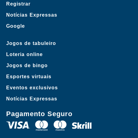
Registrar
Notícias Expressas
Google
Jogos de tabuleiro
Loteria online
Jogos de bingo
Esportes virtuais
Eventos exclusivos
Notícias Expressas
Pagamento Seguro