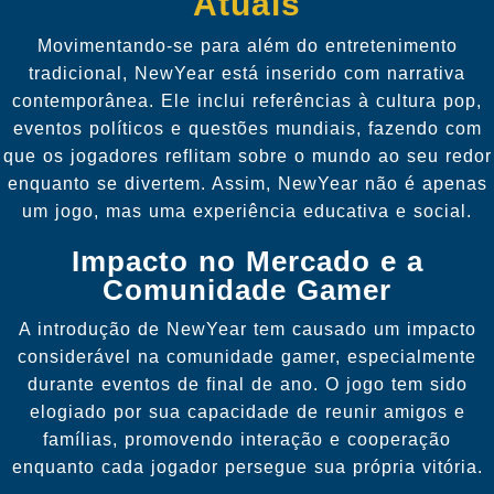
Atuais
Movimentando-se para além do entretenimento
tradicional, NewYear está inserido com narrativa
contemporânea. Ele inclui referências à cultura pop,
eventos políticos e questões mundiais, fazendo com
que os jogadores reflitam sobre o mundo ao seu redor
enquanto se divertem. Assim, NewYear não é apenas
um jogo, mas uma experiência educativa e social.
Impacto no Mercado e a
Comunidade Gamer
A introdução de NewYear tem causado um impacto
considerável na comunidade gamer, especialmente
durante eventos de final de ano. O jogo tem sido
elogiado por sua capacidade de reunir amigos e
famílias, promovendo interação e cooperação
enquanto cada jogador persegue sua própria vitória.