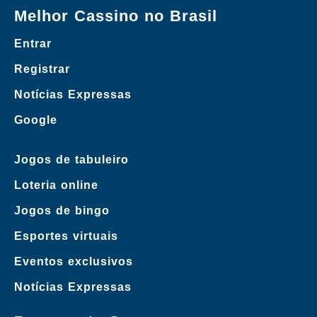
Melhor Cassino no Brasil
Entrar
Registrar
Notícias Expressas
Google
Jogos de tabuleiro
Loteria online
Jogos de bingo
Esportes virtuais
Eventos exclusivos
Notícias Expressas