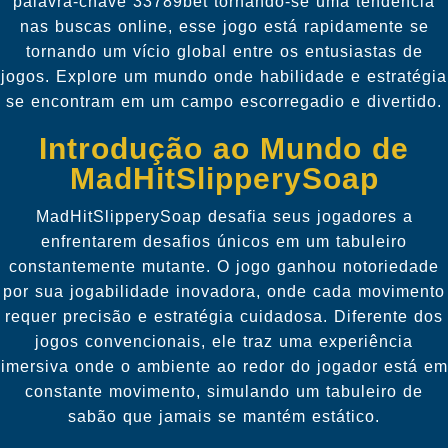
palavra-chave 33789bet tornando-se uma tendência
nas buscas online, esse jogo está rapidamente se
tornando um vício global entre os entusiastas de
jogos. Explore um mundo onde habilidade e estratégia
se encontram em um campo escorregadio e divertido.
Introdução ao Mundo de
MadHitSlipperySoap
MadHitSlipperySoap desafia seus jogadores a
enfrentarem desafios únicos em um tabuleiro
constantemente mutante. O jogo ganhou notoriedade
por sua jogabilidade inovadora, onde cada movimento
requer precisão e estratégia cuidadosa. Diferente dos
jogos convencionais, ele traz uma experiência
imersiva onde o ambiente ao redor do jogador está em
constante movimento, simulando um tabuleiro de
sabão que jamais se mantém estático.