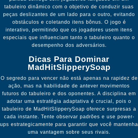
tabuleiro dinâmico com o objetivo de conduzir suas
peças deslizantes de um lado para o outro, evitando
obstáculos e coletando itens bônus. O jogo é
interativo, permitindo que os jogadores usem itens
especiais que influenciam tanto o tabuleiro quanto o
desempenho dos adversários.
Dicas Para Dominar
MadHitSlipperySoap
O segredo para vencer não está apenas na rapidez de
ação, mas na habilidade de antever movimentos
futuros do tabuleiro e dos oponentes. A disciplina em
adotar uma estratégia adaptativa é crucial, pois o
tabuleiro de MadHitSlipperySoap oferece surpresas a
cada instante. Tente observar padrões e use power-
ups estrategicamente para garantir que você mantenha
uma vantagem sobre seus rivais.