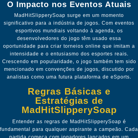
O Impacto nos Eventos Atuais
MadHitSlipperySoap surge em um momento
significativo para a indústria de jogos. Com eventos
esportivos mundiais voltando à agenda, os
desenvolvedores do jogo têm usado essa
oportunidade para criar torneios online que imitam a
intensidade e o entusiasmo dos esportes reais.
Crescendo em popularidade, o jogo também tem sido
mencionado em convenções de jogos, discutido por
analistas como uma futura plataforma de eSports.
Regras Básicas e
Estratégias de
MadHitSlipperySoap
Entender as regras de MadHitSlipperySoap é
fundamental para qualquer aspirante a campeão. Cada
partida começa com jogadores lançados em um