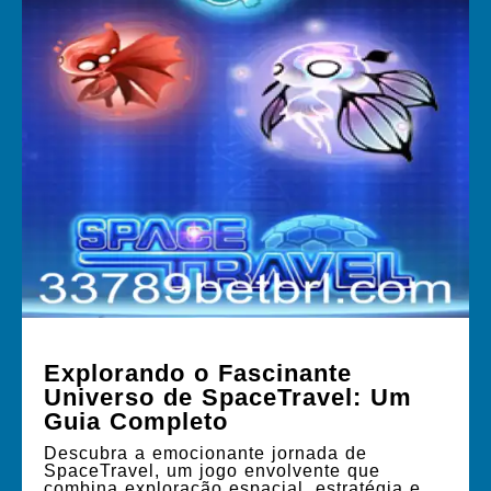
Explorando o Fascinante
Universo de SpaceTravel: Um
Guia Completo
Descubra a emocionante jornada de
SpaceTravel, um jogo envolvente que
combina exploração espacial, estratégia e