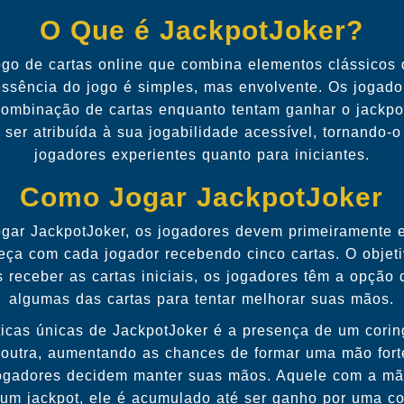
O Que é JackpotJoker?
ogo de cartas online que combina elementos clássicos 
essência do jogo é simples, mas envolvente. Os jogad
combinação de cartas enquanto tentam ganhar o jackp
ser atribuída à sua jogabilidade acessível, tornando-o 
jogadores experientes quanto para iniciantes.
Como Jogar JackpotJoker
gar JackpotJoker, os jogadores devem primeiramente 
eça com cada jogador recebendo cinco cartas. O objeti
 receber as cartas iniciais, os jogadores têm a opção 
algumas das cartas para tentar melhorar suas mãos.
ticas únicas de JackpotJoker é a presença de um corin
r outra, aumentando as chances de formar uma mão forte
ogadores decidem manter suas mãos. Aquele com a mão
 um jackpot, ele é acumulado até ser ganho por uma c