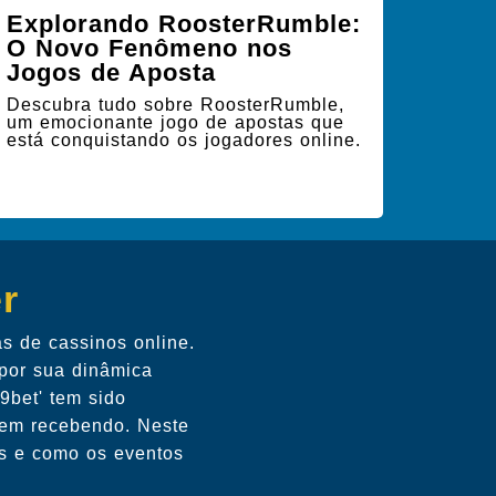
Explorando RoosterRumble:
O Novo Fenômeno nos
Jogos de Aposta
Descubra tudo sobre RoosterRumble,
um emocionante jogo de apostas que
está conquistando os jogadores online.
r
s de cassinos online.
 por sua dinâmica
9bet' tem sido
 vem recebendo. Neste
as e como os eventos