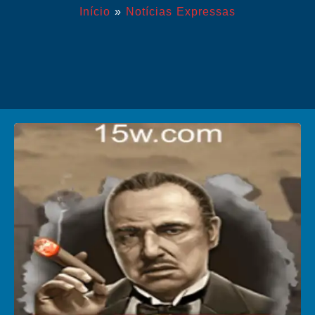
Início
»
Notícias Expressas