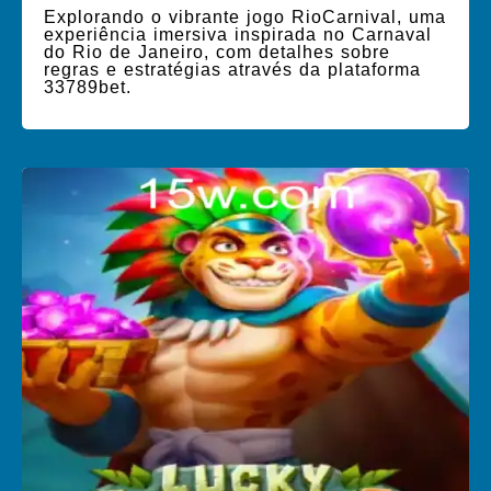
Explorando o vibrante jogo RioCarnival, uma
experiência imersiva inspirada no Carnaval
do Rio de Janeiro, com detalhes sobre
regras e estratégias através da plataforma
33789bet.