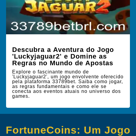
Descubra a Aventura do Jogo
'Luckyjaguar2' e Domine as
Regras no Mundo de Apostas
Explore o fascinante mundo de
'Luckyjaguar2', um jogo envolvente oferecido
pela plataforma 33789bet. Saiba como jogar,
as regras fundamentais e como ele se
conecta aos eventos atuais no universo dos
games.
FortuneCoins: Um Jogo