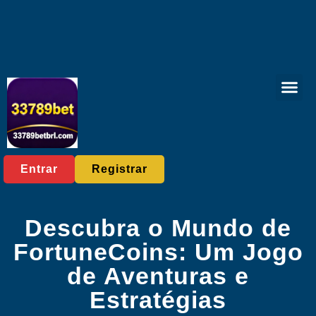
Jogos de tab
Loteria onlin
Jogos de bingo
Esportes virt
Eventos e
Notícias E
Entrar
Registrar
Descubra o Mundo de
FortuneCoins: Um Jogo
de Aventuras e
Estratégias