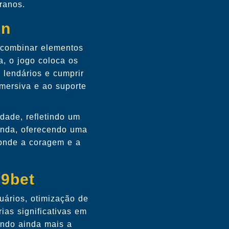
ranos.
on
 combinar elementos
, o jogo coloca os
 lendários e cumprir
imersiva e ao suporte
dade, refletindo um
anda, oferecendo uma
 onde a coragem e a
9bet
ários, otimização de
ias significativas em
cendo ainda mais a