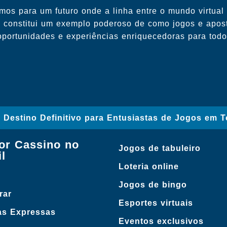
s para um futuro onde a linha entre o mundo virtual 
 constitui um exemplo poderoso de como jogos e apost
oportunidades e experiências enriquecedoras para todo
 Destino Definitivo para Entusiastas de Jogos em
or Cassino no
Jogos de tabuleiro
l
Loteria online
Jogos de bingo
rar
Esportes virtuais
as Expressas
Eventos exclusivos