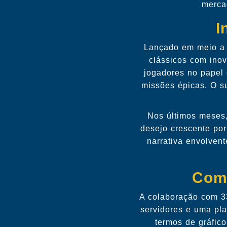
merca
I
Lançado em meio a 
clássicos com ino
jogadores no papel 
missões épicas. O su
Nos últimos meses,
desejo crescente po
narrativa envolven
Com
A colaboração com 3
servidores e uma pla
termos de gráfico