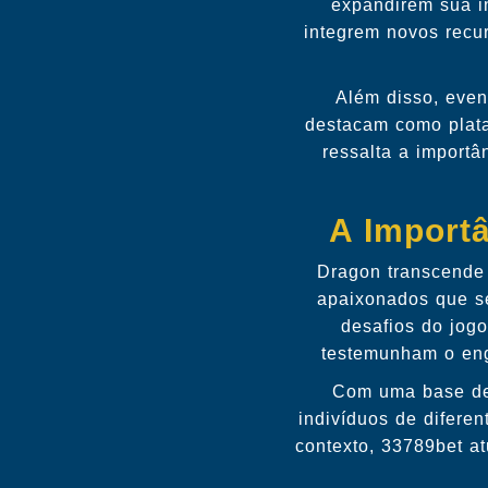
expandirem sua i
integrem novos rec
Além disso, even
destacam como plata
ressalta a import
A Import
Dragon transcende 
apaixonados que se
desafios do jogo
testemunham o eng
Com uma base de
indivíduos de difere
contexto, 33789bet a