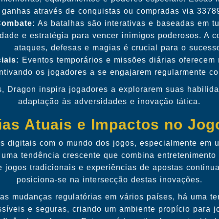
ganhas através de conquistas ou compradas via 3378
Combate:
As batalhas são interativas e baseadas em tu
idade e estratégia para vencer inimigos poderosos. A 
ataques, defesas e magias é crucial para o sucess
iais:
Eventos temporários e missões diárias oferecem
ntivando os jogadores a se engajarem regularmente co
, Dragon inspira jogadores a explorarem suas habilida
adaptação às adversidades e inovação tática.
ias Atuais e Impactos no Jog
as digitais com o mundo dos jogos, especialmente em 
 uma tendência crescente que combina entreteniment
re jogos tradicionais e experiências de apostas continu
posiciona-se na intersecção destas inovações.
s mudanças regulatórias em vários países, há uma te
síveis e seguras, criando um ambiente propício para