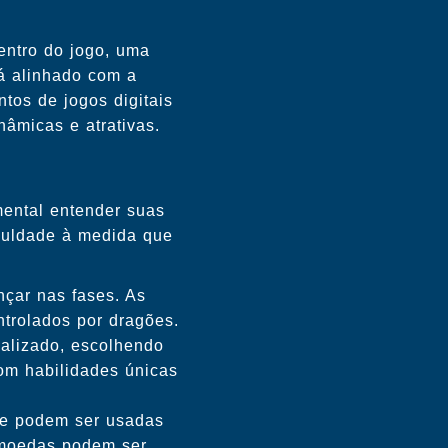
entro do jogo, uma
tá alinhado com a
tos de jogos digitais
nâmicas e atrativas.
ental entender suas
culdade à medida que
nçar nas fases. As
ntrolados por dragões.
alizado, escolhendo
om habilidades únicas
ue podem ser usadas
 moedas podem ser