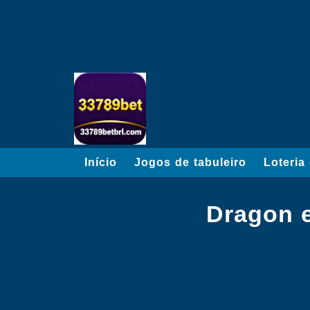
Início
Jogos de tabuleiro
Loteria
Dragon 