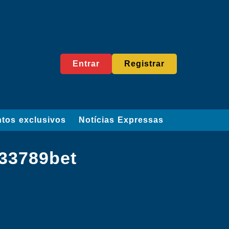
Entrar
Registrar
tos exclusivos
Notícias Expressas
33789bet