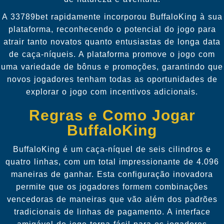
A 33789bet rapidamente incorporou BuffaloKing à sua
plataforma, reconhecendo o potencial do jogo para
atrair tanto novatos quanto entusiastas de longa data
de caça-níqueis. A plataforma promove o jogo com
uma variedade de bônus e promoções, garantindo que
novos jogadores tenham todas as oportunidades de
explorar o jogo com incentivos adicionais.
Regras e Como Jogar
BuffaloKing
BuffaloKing é um caça-níquel de seis cilindros e
quatro linhas, com um total impressionante de 4.096
maneiras de ganhar. Esta configuração inovadora
permite que os jogadores formem combinações
vencedoras de maneiras que vão além dos padrões
tradicionais de linhas de pagamento. A interface