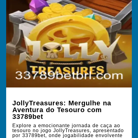
JollyTreasures: Mergulhe na
Aventura do Tesouro com
33789bet
Explore a emocionante jornada de caça ao
tesouro no jogo JollyTreasures, apresentado
por 33789bet, onde jogabilidade envolvente