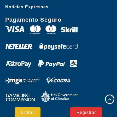
Notícias Expressas
Pagamento Seguro
Entrar
Registrar
Copyright © 33789bet Cassino Reservado