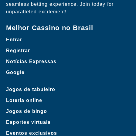
seamless betting experience. Join today for
unparalleled excitement!
Melhor Cassino no Brasil
Entrar
Registrar
Notícias Expressas
Google
Jogos de tabuleiro
Loteria online
Jogos de bingo
Esportes virtuais
Eventos exclusivos