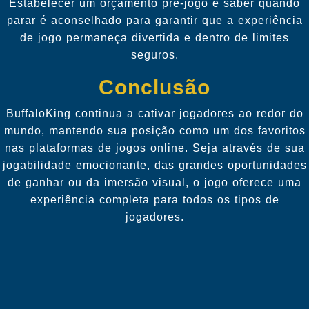
Estabelecer um orçamento pré-jogo e saber quando
parar é aconselhado para garantir que a experiência
de jogo permaneça divertida e dentro de limites
seguros.
Conclusão
BuffaloKing continua a cativar jogadores ao redor do
mundo, mantendo sua posição como um dos favoritos
nas plataformas de jogos online. Seja através de sua
jogabilidade emocionante, das grandes oportunidades
de ganhar ou da imersão visual, o jogo oferece uma
experiência completa para todos os tipos de
jogadores.