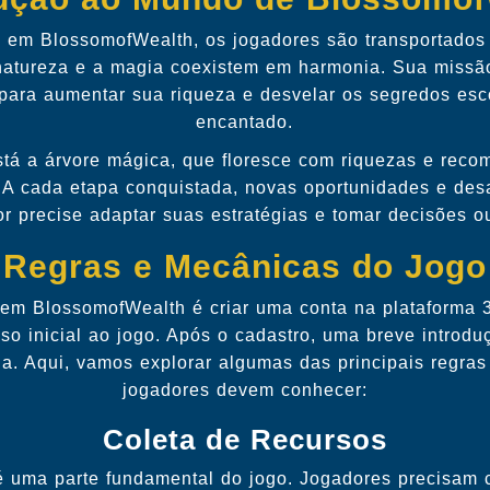
a em BlossomofWealth, os jogadores são transportados
atureza e a magia coexistem em harmonia. Sua missão 
 para aumentar sua riqueza e desvelar os segredos esc
encantado.
stá a árvore mágica, que floresce com riquezas e rec
 A cada etapa conquistada, novas oportunidades e des
r precise adaptar suas estratégias e tomar decisões o
Regras e Mecânicas do Jogo
 em BlossomofWealth é criar uma conta na plataforma 
so inicial ao jogo. Após o cadastro, uma breve intro
da. Aqui, vamos explorar algumas das principais regra
jogadores devem conhecer:
Coleta de Recursos
é uma parte fundamental do jogo. Jogadores precisam c