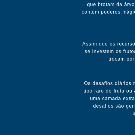
que brotam da árvo
contém poderes mági
Assim que os recurso
se investem os frut
trocam po
Os desafios diários
tipo raro de fruta o
uma camada extra
desafios são ge