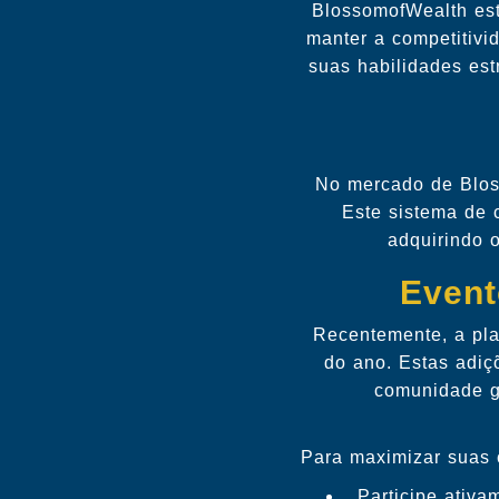
BlossomofWealth est
manter a competitivi
suas habilidades es
No mercado de Blos
Este sistema de 
adquirindo 
Event
Recentemente, a pla
do ano. Estas adiç
comunidade g
Para maximizar suas 
Participe ativa