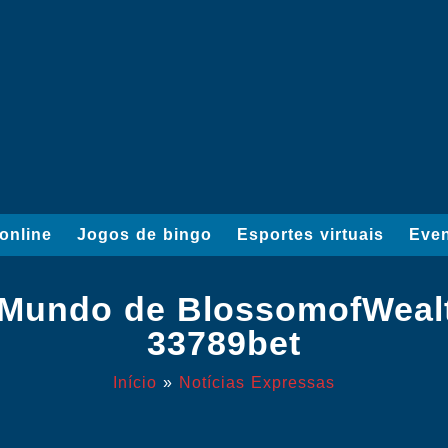
 online
Jogos de bingo
Esportes virtuais
Even
 Mundo de BlossomofWeal
33789bet
Início
»
Notícias Expressas