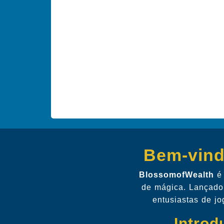
Bem-vind
BlossomofWealth
é 
de mágica. Lançado
entusiastas de jo
Intro