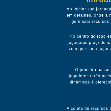
Ao iniciar sua jornad
em detalhes, onde a n
gerenciar recursos
No centro do jogo e
jogadores progridem.
com que cada jogado
O primeiro passo
jogadores terão aces
dinâmicas é ofereci
A coleta de recursos 