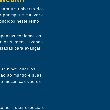
 para um universo rico
principal é cultivar e
ondidos neste reino
ompensas conforme os
afios surgem, fazendo
usadas para avançar.
33789bet, onde os
dução ao mundo e suas
s e mecânicas que os
olher frutas especiais