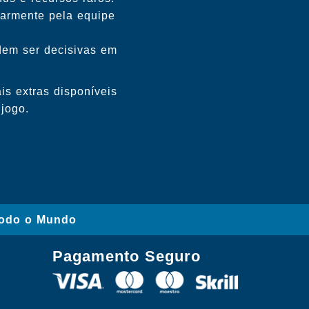
larmente pela equipe
dem ser decisivas em
is extras disponíveis
jogo.
 Todo o Mundo
Pagamento Seguro