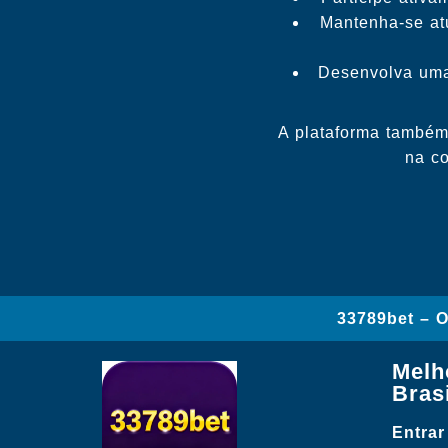
Mantenha-se at
Desenvolva uma 
A plataforma também 
na c
33789bet – O
Melh
Brasi
Entrar